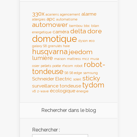
330x
alarme
acariens
agencement
apc
allergies
automatisme
automower
bambou
bbc
bilan
delta dore
caméra
energetique
domotique
dyson
eco
galaxy S6
granulés
haie
husqvarna
jeedom
lumière
maison
mattress
mcz
musa
robot-
osier
pellets
poêle
rfxcom
robot
tondeuse
S6
S6 edge
samsung
sticky
Schneider Electric
soleil
tydom
surveillance
tondeuse
écologique
v6
z-wave
énergie
Rechercher dans le blog
Rechercher :