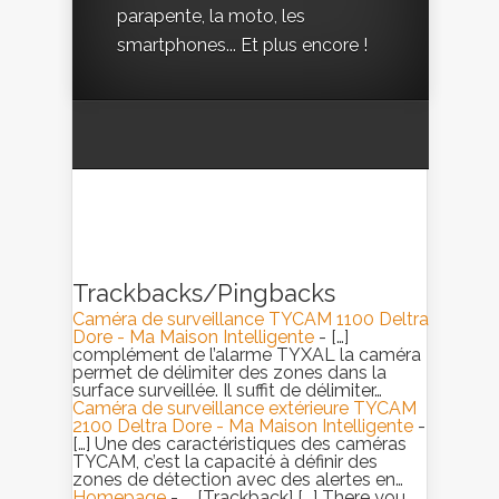
parapente, la moto, les
smartphones... Et plus encore !
Trackbacks/Pingbacks
Caméra de surveillance TYCAM 1100 Deltra
Dore - Ma Maison Intelligente
- […]
complément de l’alarme TYXAL la caméra
permet de délimiter des zones dans la
surface surveillée. Il suffit de délimiter…
Caméra de surveillance extérieure TYCAM
2100 Deltra Dore - Ma Maison Intelligente
-
[…] Une des caractéristiques des caméras
TYCAM, c’est la capacité à définir des
zones de détection avec des alertes en…
Homepage
- ... [Trackback] [...] There you