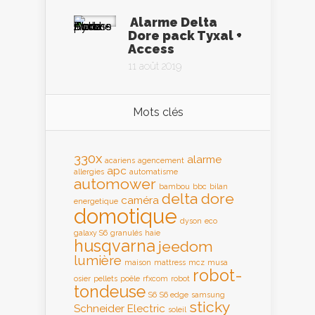
Alarme Delta
Dore pack Tyxal +
Access
11 août 2019
Mots clés
330x
alarme
acariens
agencement
apc
allergies
automatisme
automower
bambou
bbc
bilan
delta dore
caméra
energetique
domotique
dyson
eco
galaxy S6
granulés
haie
husqvarna
jeedom
lumière
maison
mattress
mcz
musa
robot-
osier
pellets
poêle
rfxcom
robot
tondeuse
S6
S6 edge
samsung
sticky
Schneider Electric
soleil