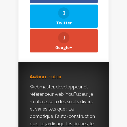
Twitter
Google+
Auteur:
hubair
Webmaster, développeur et
référenceur web, YouTubeur, je
m’intéresse à des sujets divers
et variés tels que : La
domotique, l'auto-construction
bois, le jardinage, les drones, le