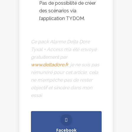
Pas de possibilité de créer
des scénarios via
l’application TYDOM.
Ce pack Alarme Delta Dore
Tyxal + Access m’a été envoyé
gratuitement par
www.deltadore.fr
, je ne suis pas
rémunéré pour cet article, cela
ne m’empêche pas de rester
objectif et sincère dans mon
essai.
Facebook