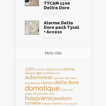
TYCAM 1100
Deltra Dore
25 mai 2020
Alarme Delta
Dore pack Tyxal
+ Access
11 août 2019
Mots clés
330x
alarme
acariens
agencement
apc
allergies
automatisme
automower
bambou
bbc
bilan
delta dore
caméra
energetique
domotique
dyson
eco
galaxy S6
granulés
haie
husqvarna
jeedom
lumière
maison
mattress
mcz
musa