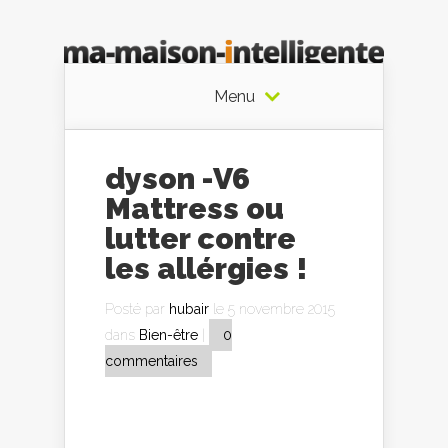
Menu
dyson -V6
Mattress ou
lutter contre
les allérgies !
Posté par
hubair
le 5 novembre 2015
dans
Bien-être
|
0
commentaires