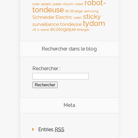
robot-
osier
pellets
poêle
rfxcom
robot
tondeuse
S6
S6 edge
samsung
sticky
Schneider Electric
soleil
tydom
surveillance
tondeuse
écologique
v6
z-wave
énergie
Rechercher dans le blog
Rechercher :
Meta
Entries
RSS