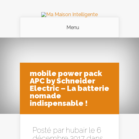
Menu
mobile power pack
APC by Schneider
Electric – La batterie
nomade
indispensable !
Posté par
hubair
le 6
décembre 2017 dans