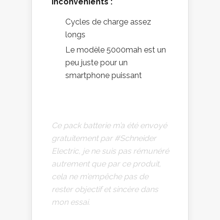
Inconvénients :
Cycles de charge assez
longs
Le modèle 5000mah est un
peu juste pour un
smartphone puissant
Ce pack batterie m’a été envoyé
gratuitement par #Schneider
Electric, je ne suis pas rémunéré
autrement que par ce produit,
cela ne m’empêche pas de
rester objectif et sincère dans
mon essai.