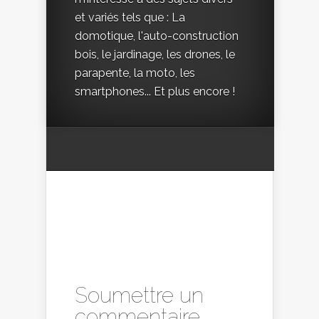
et variés tels que : La
domotique, l'auto-construction
bois, le jardinage, les drones, le
parapente, la moto, les
smartphones... Et plus encore !
Soumettre un
commentaire