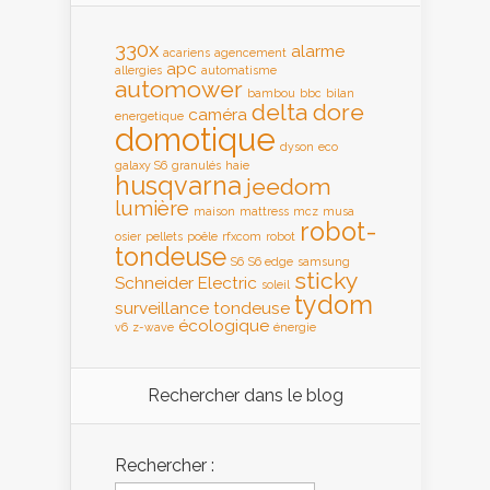
330x
alarme
acariens
agencement
apc
allergies
automatisme
automower
bambou
bbc
bilan
delta dore
caméra
energetique
domotique
dyson
eco
galaxy S6
granulés
haie
husqvarna
jeedom
lumière
maison
mattress
mcz
musa
robot-
osier
pellets
poêle
rfxcom
robot
tondeuse
S6
S6 edge
samsung
sticky
Schneider Electric
soleil
tydom
surveillance
tondeuse
écologique
v6
z-wave
énergie
Rechercher dans le blog
Rechercher :