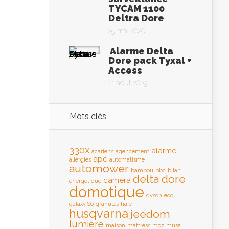
TYCAM 1100
Deltra Dore
25 mai 2020
Alarme Delta
Dore pack Tyxal +
Access
11 août 2019
Mots clés
330x
alarme
acariens
agencement
apc
allergies
automatisme
automower
bambou
bbc
bilan
delta dore
caméra
energetique
domotique
dyson
eco
galaxy S6
granulés
haie
husqvarna
jeedom
lumière
maison
mattress
mcz
musa