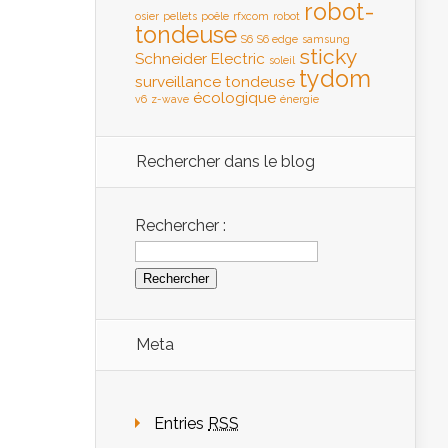
robot-
osier
pellets
poêle
rfxcom
robot
tondeuse
S6
S6 edge
samsung
sticky
Schneider Electric
soleil
tydom
surveillance
tondeuse
écologique
v6
z-wave
énergie
Rechercher dans le blog
Rechercher :
Meta
Entries
RSS