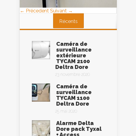
← Précedent
Suivant →
Récents
Caméra de
surveillance
extérieure
TYCAM 2100
Deltra Dore
23 novembre 2020
Caméra de
surveillance
TYCAM 1100
Deltra Dore
25 mai 2020
Alarme Delta
Dore pack Tyxal
+ Access