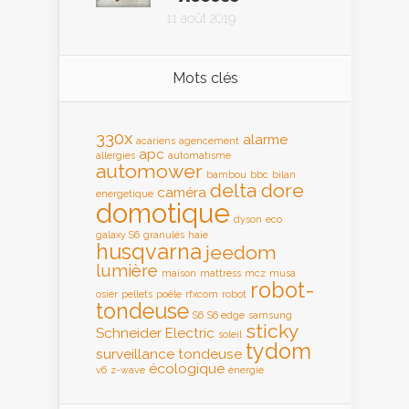
11 août 2019
Mots clés
330x
alarme
acariens
agencement
apc
allergies
automatisme
automower
bambou
bbc
bilan
delta dore
caméra
energetique
domotique
dyson
eco
galaxy S6
granulés
haie
husqvarna
jeedom
lumière
maison
mattress
mcz
musa
robot-
osier
pellets
poêle
rfxcom
robot
tondeuse
S6
S6 edge
samsung
sticky
Schneider Electric
soleil
tydom
surveillance
tondeuse
écologique
v6
z-wave
énergie