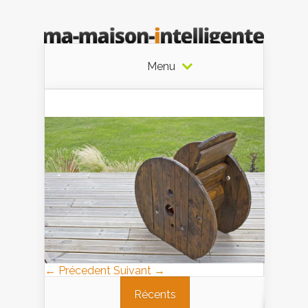
Menu
← Précedent
Suivant →
Récents