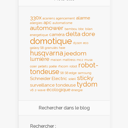
330x
alarme
acariens
agencement
apc
allergies
automatisme
automower
bambou
bbc
bilan
delta dore
caméra
energetique
domotique
dyson
eco
galaxy S6
granulés
haie
husqvarna
jeedom
lumière
maison
mattress
mcz
musa
robot-
osier
pellets
poêle
rfxcom
robot
tondeuse
S6
S6 edge
samsung
sticky
Schneider Electric
soleil
tydom
surveillance
tondeuse
écologique
v6
z-wave
énergie
Rechercher dans le blog
Rechercher :