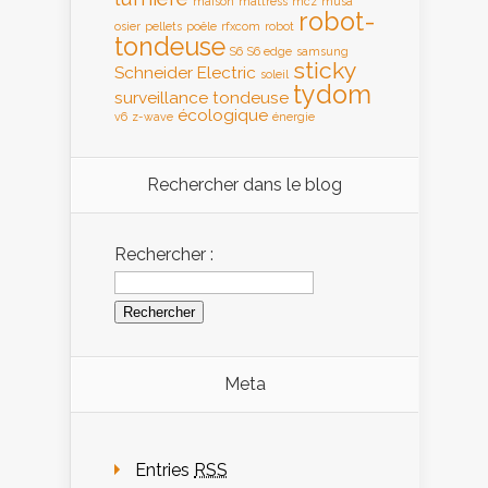
maison
mattress
mcz
musa
robot-
osier
pellets
poêle
rfxcom
robot
tondeuse
S6
S6 edge
samsung
sticky
Schneider Electric
soleil
tydom
surveillance
tondeuse
écologique
v6
z-wave
énergie
Rechercher dans le blog
Rechercher :
Meta
Entries
RSS