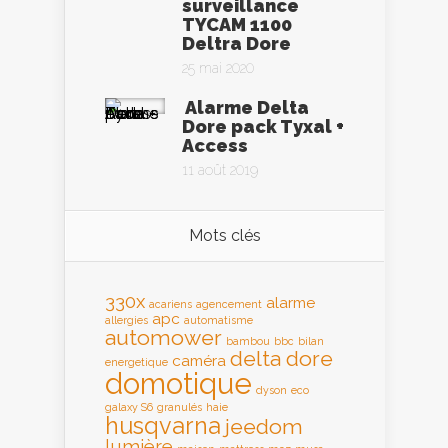
surveillance
TYCAM 1100
Deltra Dore
25 mai 2020
Alarme Delta
Dore pack Tyxal +
Access
11 août 2019
Mots clés
330x
alarme
acariens
agencement
apc
allergies
automatisme
automower
bambou
bbc
bilan
delta dore
caméra
energetique
domotique
dyson
eco
galaxy S6
granulés
haie
husqvarna
jeedom
lumière